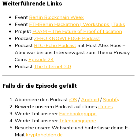
Weiterführende Links
Event
Berlin Blockchain Week
Event
ETHBerlin Hackathon | Workshops | Talks
Projekt
FOAM – The Future of Proof of Location
Podcast
ZERO KNOWLEDGE Podcast
Podcast
BTC-Echo Podcast
mit Host Alex Roos –
Alex war bei uns Interviewgast zum Thema Privacy
Coins
Episode 24
Podcast
The Internet 3.0
Falls dir die Episode gefällt
Abonniere den Podcast
iOS
/
Android
/
Spotify
Bewerte unseren Podcast auf iTunes
iTunes
Werde Teil unserer
Facebookgruppe
Werde Teil unserer
Telegramgruppe
Besuche unsere Webseite und hinterlasse deine E-
Mail
kryptohelden.de