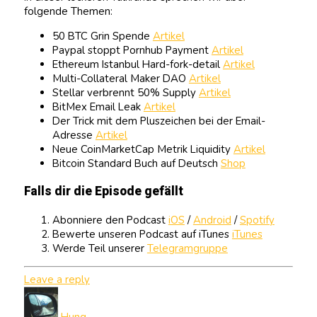
folgende Themen:
50 BTC Grin Spende
Artikel
Paypal stoppt Pornhub Payment
Artikel
Ethereum Istanbul Hard-fork-detail
Artikel
Multi-Collateral Maker DAO
Artikel
Stellar verbrennt 50% Supply
Artikel
BitMex Email Leak
Artikel
Der Trick mit dem Pluszeichen bei der Email-
Adresse
Artikel
Neue CoinMarketCap Metrik Liquidity
Artikel
Bitcoin Standard Buch auf Deutsch
Shop
Falls dir die Episode gefällt
Abonniere den Podcast
iOS
/
Android
/
Spotify
Bewerte unseren Podcast auf iTunes
iTunes
Werde Teil unserer
Telegramgruppe
Leave a reply