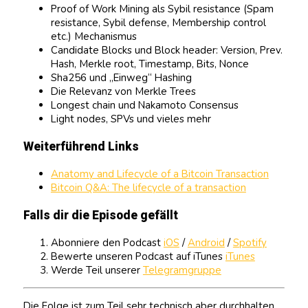
Proof of Work Mining als Sybil resistance (Spam
resistance, Sybil defense, Membership control
etc.) Mechanismus
Candidate Blocks und Block header: Version, Prev.
Hash, Merkle root, Timestamp, Bits, Nonce
Sha256 und „Einweg“ Hashing
Die Relevanz von Merkle Trees
Longest chain und Nakamoto Consensus
Light nodes, SPVs und vieles mehr
Weiterführend Links
Anatomy and Lifecycle of a Bitcoin Transaction
Bitcoin Q&A: The lifecycle of a transaction
Falls dir die Episode gefällt
Abonniere den Podcast
iOS
/
Android
/
Spotify
Bewerte unseren Podcast auf iTunes
iTunes
Werde Teil unserer
Telegramgruppe
Die Folge ist zum Teil sehr technisch aber durchhalten