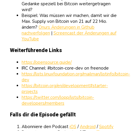
Gedanke speziell bei Bitcoin weitergetragen
wird?
Beispiel: Was müssen wir machen, damit wir die
Max. Supply von Bitcoin von 21 auf 22 Mio.
ändern?
Onurs Änderungen in Github
nachverfolgen
|
Screencast der Änderungen auf
YouTube
Weiterführende Links
https://opensource.guide/
IRC Channel: #bitcoin-core-dev on freenode
https://lists.linuxfoundation.org/mailman/listinfo/bitcoin-
dev
https://bitcoin.org/en/development#starter-
projects
https://twitter.com/lopp/lists/bitcoin-
developers/members
Falls dir die Episode gefällt
Abonniere den Podcast
iOS
/
Android
/
Spotify