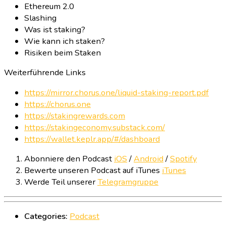
Ethereum 2.0
Slashing
Was ist staking?
Wie kann ich staken?
Risiken beim Staken
Weiterführende Links
https://mirror.chorus.one/liquid-staking-report.pdf
https://chorus.one
https://stakingrewards.com
https://stakingeconomy.substack.com/
https://wallet.keplr.app/#/dashboard
Abonniere den Podcast
iOS
/
Android
/
Spotify
Bewerte unseren Podcast auf iTunes
iTunes
Werde Teil unserer
Telegramgruppe
Categories:
Podcast